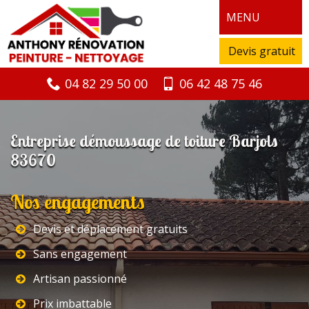
MENU
Devis gratuit
04 82 29 50 00
06 42 48 75 46
Entreprise démoussage de toiture Barjols
83670
Nos engagements
Devis et déplacement gratuits
Sans engagement
Artisan passionné
Prix imbattable