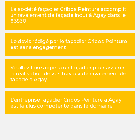
La société façadier Cribos Peinture accomplit
un ravalement de façade inouï à Agay dans le
83530
Le devis rédigé par le façadier Cribos Peinture
est sans engagement
Veuillez faire appel à un façadier pour assurer
la réalisation de vos travaux de ravalement de
façade à Agay
L’entreprise façadier Cribos Peinture à Agay
est la plus compétente dans le domaine