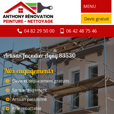
MENU
Devis gratuit
04 82 29 50 00
06 42 48 75 46
Artisan façadier Agay 83530
Nos engagements
Devis et déplacement gratuits
Sans engagement
Artisan passionné
Prix imbattable