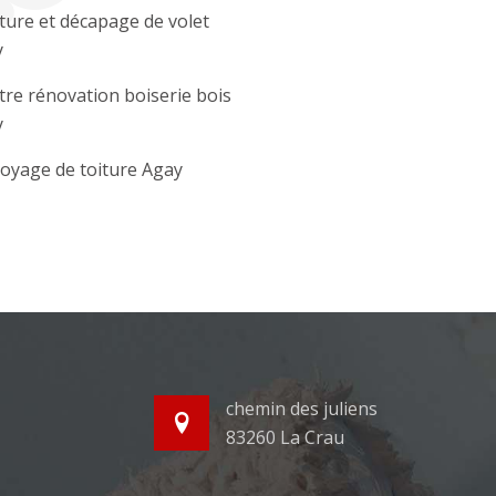
ture et décapage de volet
y
tre rénovation boiserie bois
y
oyage de toiture Agay
chemin des juliens
83260 La Crau