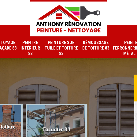
TTOYAGE
PEINTRE
PEINTURE SUR
DÉMOUSSAGE
PEINT
FAÇADE 83
INTÉRIEUR
TUILE ET TOITURE
DE TOITURE 83
FERRONNERIE
83
83
MÉTAL 
toiture
Nettoyage de faç
Façadier 83
83