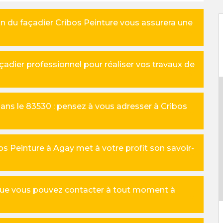
on du façadier Cribos Peinture vous assurera une
adier professionnel pour réaliser vos travaux de
ns le 83530 : pensez à vous adresser à Cribos
s Peinture à Agay met à votre profit son savoir-
que vous pouvez contacter à tout moment à