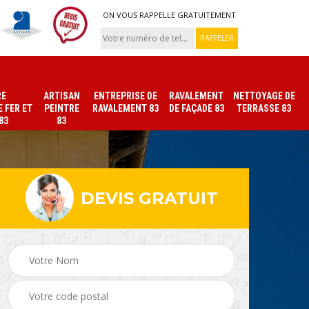
ON VOUS RAPPELLE GRATUITEMENT
RE
ARTISAN
ENTREPRISE DE
RAVALEMENT
NETTOYAGE DE
 FER ET
PEINTRE
RAVALEMENT 83
DE FAÇADE 83
TERRASSE 83
83
83
DEVIS GRATUIT
ade
Peinture sur tuile et
Peintre intérieur 83
toiture 83