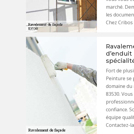
marché. Dema
les documen
Chez Cribos P
Ravaleme
d’enduit 
spécialit
Fort de plus
Peinture se 
domaine du 
83530. Vous 
professionnel
confiance. S
équipe quali
Contactez-la