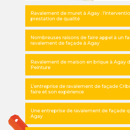
Ravalement de muret à Agay : l’interventi
prestation de qualité
Nombreuses raisons de faire appel à un faç
ravalement de façade à Agay
Ravalement de maison en brique à Agay da
Peinture
L’entreprise de ravalement de façade Cribo
faire et son expérience
Une entreprise de ravalement de façade 
Agay