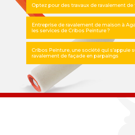
Optez pour des travaux de ravalement de 
Entreprise de ravalement de maison à Aga
les services de Cribos Peinture ?
Cribos Peinture, une société qui s’appuie s
ravalement de façade en parpaings