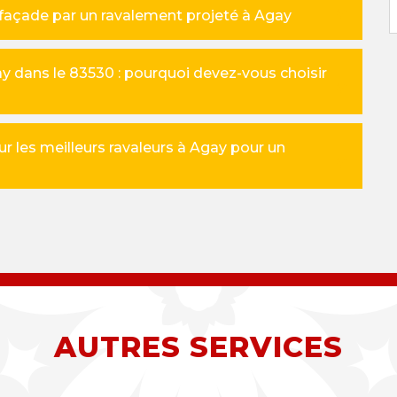
façade par un ravalement projeté à Agay
y dans le 83530 : pourquoi devez-vous choisir
ur les meilleurs ravaleurs à Agay pour un
AUTRES SERVICES